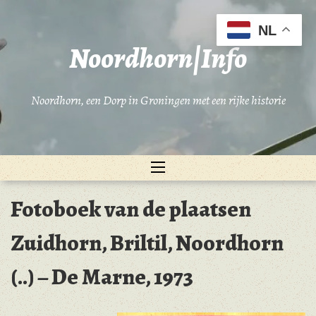
Ga
naar
NL
de
Noordhorn|Info
inhoud
Noordhorn, een Dorp in Groningen met een rijke historie
Fotoboek van de plaatsen
Zuidhorn, Briltil, Noordhorn
(..) – De Marne, 1973