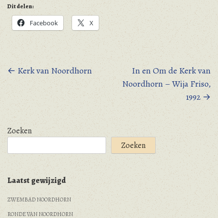
Dit delen:
Facebook
X
Berichtnavigatie
←
Kerk van Noordhorn
In en Om de Kerk van
Noordhorn – Wija Friso,
1992
→
Zoeken
Zoeken
Laatst gewijzigd
ZWEMBAD NOORDHORN
RONDE VAN NOORDHORN