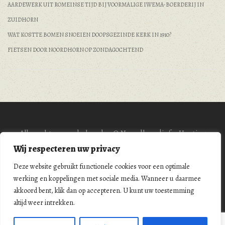
AARDEWERK UIT ROMEINSE TIJD BIJ VOORMALIGE IWEMA-BOERDERIJ IN
ZUIDHORN
WAT KOSTTE BOMEN SNOEIEN DOOPSGEZINDE KERK IN 1910?
FIETSEN DOOR NOORDHORN OP ZONDAGOCHTEND
Alle rechten voorbehouden © Noordhorn|info. Hosting
BrinkmanIT
|
Privacy protocol
Wij respecteren uw privacy
Aan de artikelen op deze website kunnen geen rechten worden
Deze website gebruikt functionele cookies voor een optimale
ontleend.
werking en koppelingen met sociale media. Wanneer u daarmee
akkoord bent, klik dan op accepteren. U kunt uw toestemming
altijd weer intrekken.
Ontworpen door
Nasio Themes
||
Aangedreven door