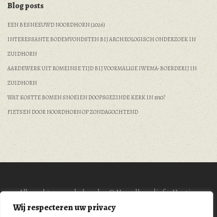
Blog posts
EEN BESNEEUWD NOORDHORN (2026)
INTERESSANTE BODEMVONDSTEN BIJ ARCHEOLOGISCH ONDERZOEK IN
ZUIDHORN
AARDEWERK UIT ROMEINSE TIJD BIJ VOORMALIGE IWEMA-BOERDERIJ IN
ZUIDHORN
WAT KOSTTE BOMEN SNOEIEN DOOPSGEZINDE KERK IN 1910?
FIETSEN DOOR NOORDHORN OP ZONDAGOCHTEND
Alle rechten voorbehouden © Noordhorn|info. Hosting
BrinkmanIT
|
Privacy protocol
Wij respecteren uw privacy
Aan de artikelen op deze website kunnen geen rechten worden