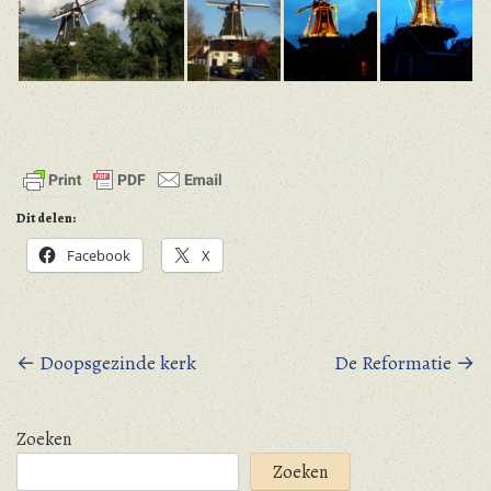
Dit delen:
Facebook
X
Berichtnavigatie
←
Doopsgezinde kerk
De Reformatie
→
Zoeken
Zoeken