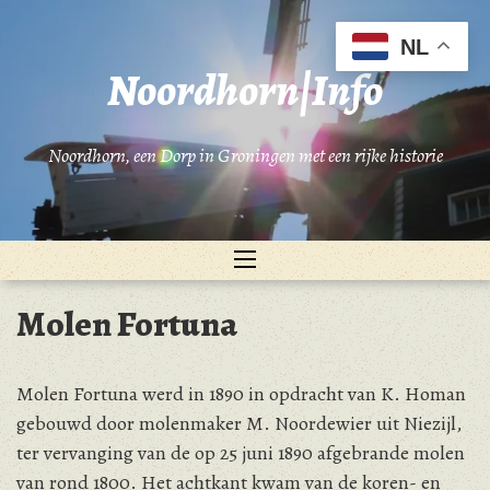
Ga
naar
NL
de
Noordhorn|Info
inhoud
Noordhorn, een Dorp in Groningen met een rijke historie
Molen Fortuna
Molen Fortuna werd in 1890 in opdracht van K. Homan
gebouwd door molenmaker M. Noordewier uit Niezijl,
ter vervanging van de op 25 juni 1890 afgebrande molen
van rond 1800. Het achtkant kwam van de koren- en